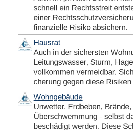
schnell ein Rechtsstreit ents
einer Rechts­schutz­ver­si­che
finanzielle Risiko absichern.
Hausrat
Auch in der sichersten Wohn
Leitungswasser, Sturm, Hagel
vollkommen vermeidbar. Sicher
che­rung gegen diese Risiken
Wohngebäude
Unwetter, Erdbeben, Brände, 
Überschwemmung - selbst das
beschädigt werden. Diese Sch