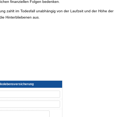
lichen finanziellen Folgen bedenken.
ung zahlt im Todesfall unabhängig von der Laufzeit und der Höhe der
die Hinterbliebenen aus.
o­lebens­ver­si­che­rung