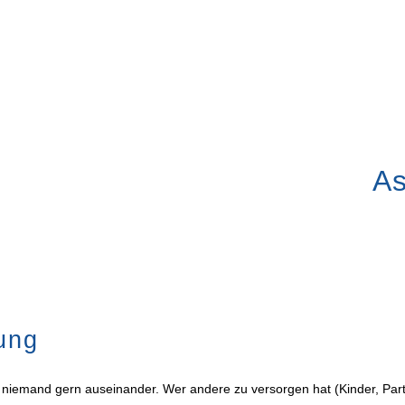
As
ervice
Themen
Unser Fondsshop
rung
l niemand gern auseinander. Wer andere zu versorgen hat (Kinder, Part