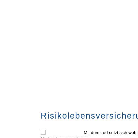
Home
Privatkunden
Firmenkunden
S
Risiko­lebens­ver­si­che­
Mit dem Tod setzt sich woh