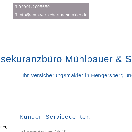
09901/2005650
info@ams-versicherungsmakler.de
sekuranzbüro Mühlbauer & 
Ihr Ver­sicherungs­makler in Hengersberg un
Kunden Servicecenter:
ner,
Schwanenkirchner Str. 31