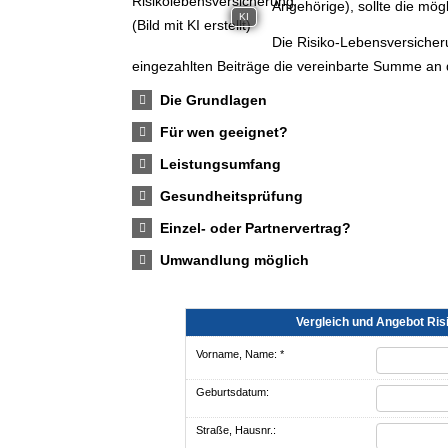
Angehörige), sollte die mög
KI
Die Risiko-Lebensversicher
eingezahlten Beiträge die vereinbarte Summe an 
Die Grundlagen
Für wen geeignet?
Leistungsumfang
Gesundheitsprüfung
Einzel- oder Partnervertrag?
Umwandlung möglich
Vergleich und Angebot Risik
Vorname, Name: *
Geburts­datum:
Straße, Hausnr.: