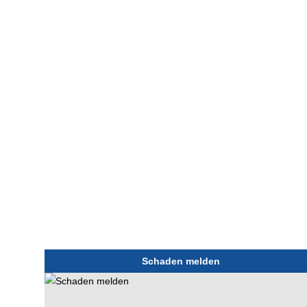
Home
Privatkunden
Firmenkunden
Service
T
Schaden melden