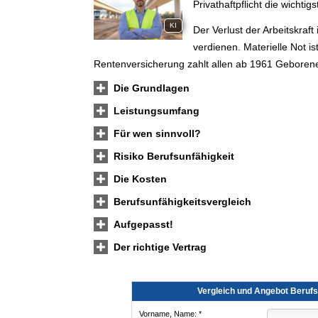
Privathaftpflicht die wichtig
KI
Der Verlust der Arbeitskraft
verdienen. Materielle Not ist
Rentenversicherung zahlt allen ab 1961 Geborene
Die Grundlagen
Leistungsumfang
Für wen sinnvoll?
Risiko Berufs­unfähig­keit
Die Kosten
Berufs­unfähig­keitsvergleich
Aufgepasst!
Der richtige Vertrag
Vergleich und Angebot Berufs­
Vorname, Name: *