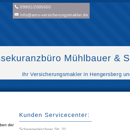
09901/2005650
info@ams-versicherungsmakler.de
sekuranzbüro Mühlbauer & 
Ihr Ver­sicherungs­makler in Hengersberg un
Kunden Servicecenter:
eben der
Schwanenkirchner Str. 31