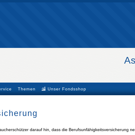
As
ervice
Themen
Unser Fondsshop
rsicherung
ucherschützer darauf hin, dass die Berufs­unfähig­keitsversicherung n